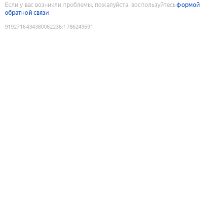
Если у вас возникли проблемы, пожалуйста, воспользуйтесь
формой
обратной связи
9192716434380062236
:
1786249591