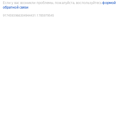
Если у вас возникли проблемы, пожалуйста, воспользуйтесь
формой
обратной связи
9174593966304944431
:
1785979545