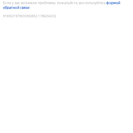
Если у вас возникли проблемы, пожалуйста, воспользуйтесь
формой
обратной связи
9193027879033392852
:
1786254232