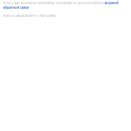
Если у вас возникли проблемы, пожалуйста, воспользуйтесь
формой
обратной связи
9184214280262540811
:
1786122899