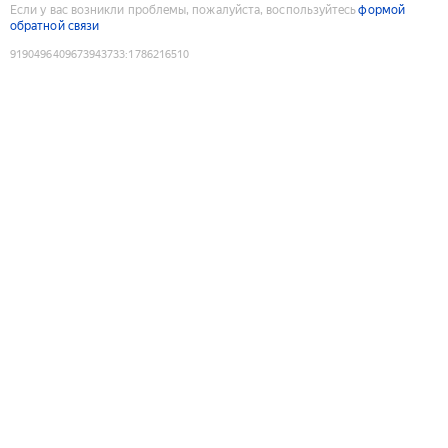
Если у вас возникли проблемы, пожалуйста, воспользуйтесь
формой
обратной связи
9190496409673943733
:
1786216510