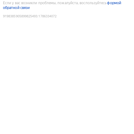
Если у вас возникли проблемы, пожалуйста, воспользуйтесь
формой
обратной связи
9198385905899825493
:
1786334072