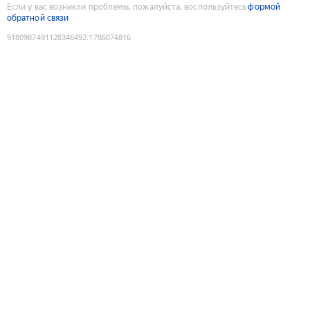
Если у вас возникли проблемы, пожалуйста, воспользуйтесь
формой
обратной связи
9180987491128346492
:
1786074816