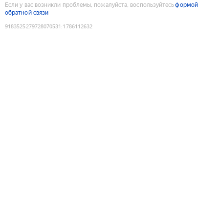
Если у вас возникли проблемы, пожалуйста, воспользуйтесь
формой
обратной связи
9183525279728070531
:
1786112632