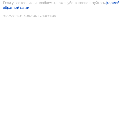
Если у вас возникли проблемы, пожалуйста, воспользуйтесь
формой
обратной связи
9182586853199382546
:
1786098648