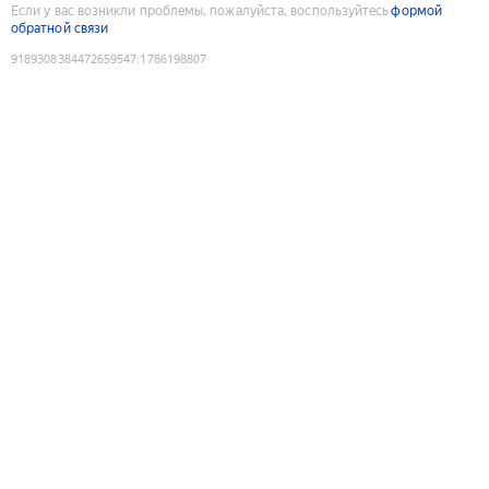
Если у вас возникли проблемы, пожалуйста, воспользуйтесь
формой
обратной связи
9189308384472659547
:
1786198807