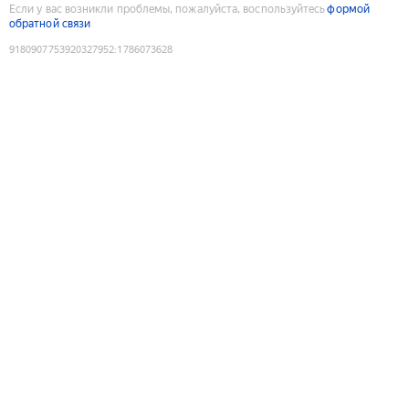
Если у вас возникли проблемы, пожалуйста, воспользуйтесь
формой
обратной связи
9180907753920327952
:
1786073628