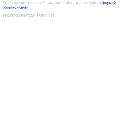
Если у вас возникли проблемы, пожалуйста, воспользуйтесь
формой
обратной связи
9182797452959472524
:
1786101786