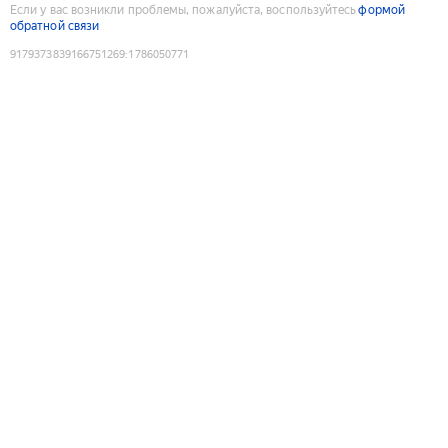
Если у вас возникли проблемы, пожалуйста, воспользуйтесь
формой
обратной связи
9179373839166751269
:
1786050771