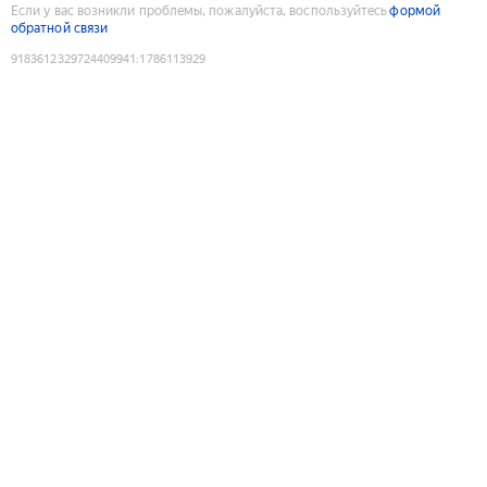
Если у вас возникли проблемы, пожалуйста, воспользуйтесь
формой
обратной связи
9183612329724409941
:
1786113929