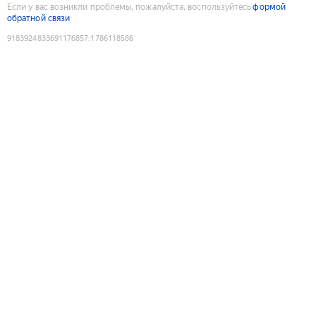
Если у вас возникли проблемы, пожалуйста, воспользуйтесь
формой
обратной связи
9183924833691176857
:
1786118586