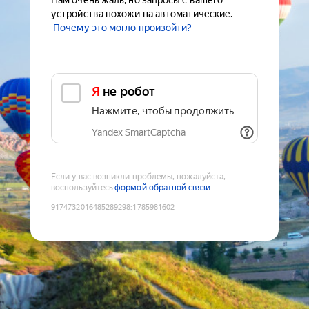
Нам очень жаль, но запросы с вашего
устройства похожи на автоматические.
Почему это могло произойти?
Я не робот
Нажмите, чтобы продолжить
Yandex SmartCaptcha
Если у вас возникли проблемы, пожалуйста,
воспользуйтесь
формой обратной связи
9174732016485289298
:
1785981602