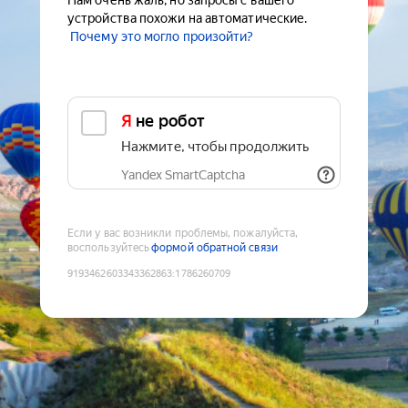
Нам очень жаль, но запросы с вашего
устройства похожи на автоматические.
Почему это могло произойти?
Я не робот
Нажмите, чтобы продолжить
Yandex SmartCaptcha
Если у вас возникли проблемы, пожалуйста,
воспользуйтесь
формой обратной связи
9193462603343362863
:
1786260709