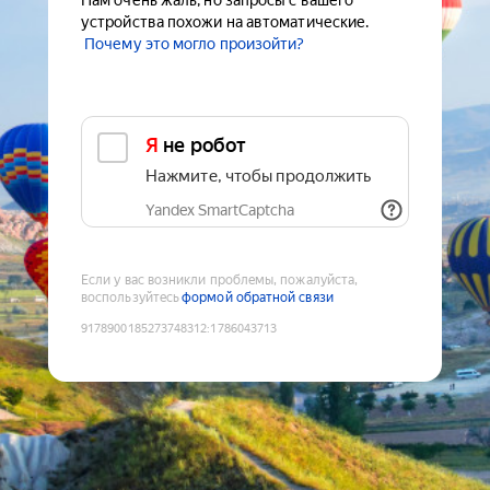
Нам очень жаль, но запросы с вашего
устройства похожи на автоматические.
Почему это могло произойти?
Я не робот
Нажмите, чтобы продолжить
Yandex SmartCaptcha
Если у вас возникли проблемы, пожалуйста,
воспользуйтесь
формой обратной связи
9178900185273748312
:
1786043713