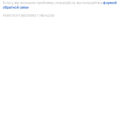
Если у вас возникли проблемы, пожалуйста, воспользуйтесь
формой
обратной связи
9185518311386705955
:
1786142330