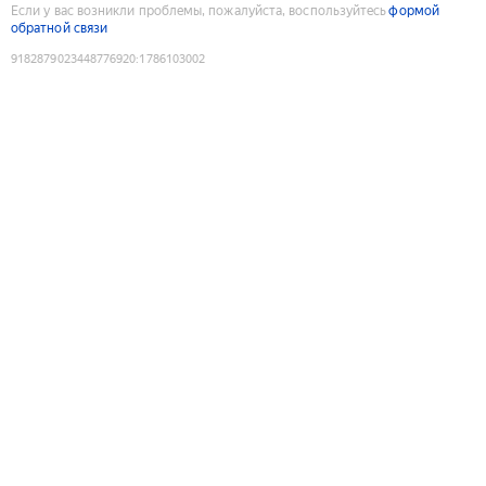
Если у вас возникли проблемы, пожалуйста, воспользуйтесь
формой
обратной связи
9182879023448776920
:
1786103002