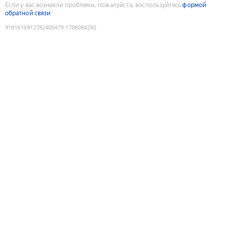
Если у вас возникли проблемы, пожалуйста, воспользуйтесь
формой
обратной связи
9181619912782400479
:
1786084240