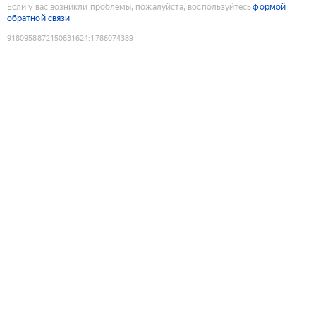
Если у вас возникли проблемы, пожалуйста, воспользуйтесь
формой
обратной связи
9180958872150631624
:
1786074389