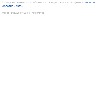
Если у вас возникли проблемы, пожалуйста, воспользуйтесь
формой
обратной связи
9188815652268442351
:
1786191465