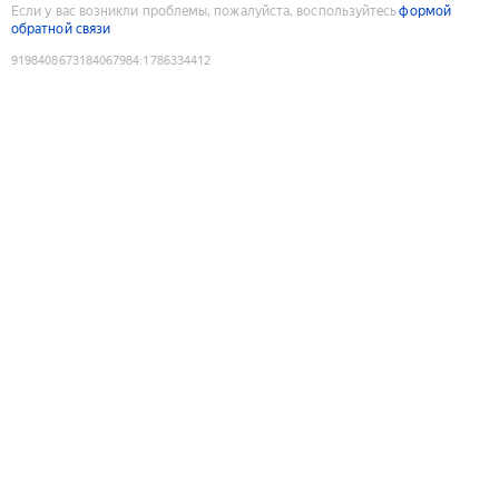
Если у вас возникли проблемы, пожалуйста, воспользуйтесь
формой
обратной связи
9198408673184067984
:
1786334412