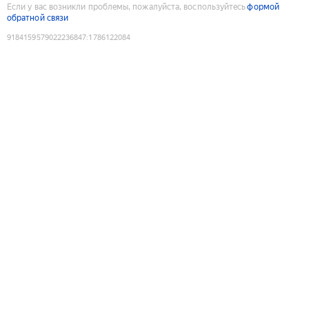
Если у вас возникли проблемы, пожалуйста, воспользуйтесь
формой
обратной связи
9184159579022236847
:
1786122084