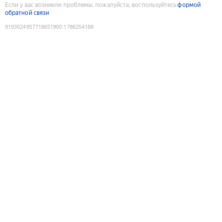
Если у вас возникли проблемы, пожалуйста, воспользуйтесь
формой
обратной связи
9193024957718651900
:
1786254188