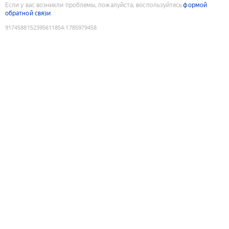
Если у вас возникли проблемы, пожалуйста, воспользуйтесь
формой
обратной связи
9174588152395611854
:
1785979458