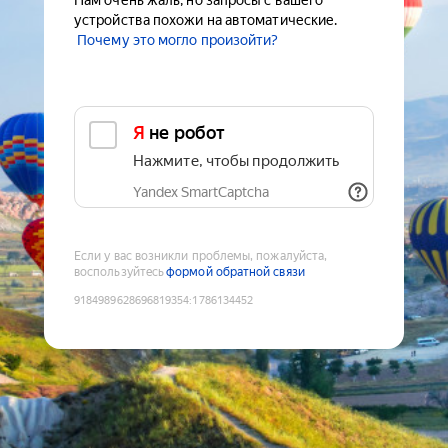
Нам очень жаль, но запросы с вашего
устройства похожи на автоматические.
Почему это могло произойти?
Я не робот
Нажмите, чтобы продолжить
Yandex SmartCaptcha
Если у вас возникли проблемы, пожалуйста,
воспользуйтесь
формой обратной связи
9184989628696819354
:
1786134452