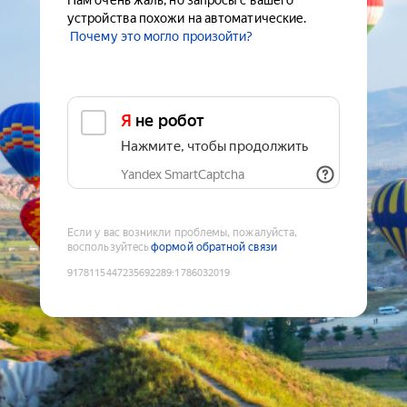
Нам очень жаль, но запросы с вашего
устройства похожи на автоматические.
Почему это могло произойти?
Я не робот
Нажмите, чтобы продолжить
Yandex SmartCaptcha
Если у вас возникли проблемы, пожалуйста,
воспользуйтесь
формой обратной связи
9178115447235692289
:
1786032019