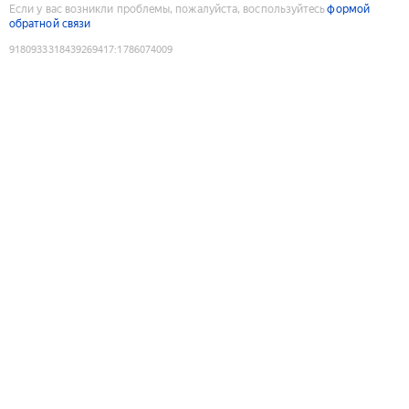
Если у вас возникли проблемы, пожалуйста, воспользуйтесь
формой
обратной связи
9180933318439269417
:
1786074009