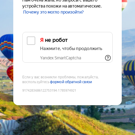
Нам очень жаль, но запросы с вашего
устройства похожи на автоматические.
Почему это могло произойти?
Я не робот
Нажмите, чтобы продолжить
Yandex SmartCaptcha
Если у вас возникли проблемы, пожалуйста,
воспользуйтесь
формой обратной связи
9174283686122753194
:
1785974921