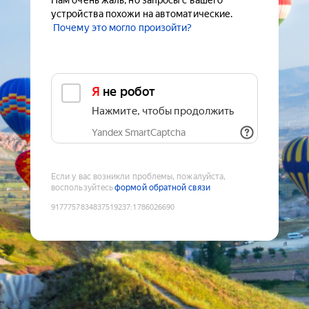
Нам очень жаль, но запросы с вашего
устройства похожи на автоматические.
Почему это могло произойти?
Я не робот
Нажмите, чтобы продолжить
Yandex SmartCaptcha
Если у вас возникли проблемы, пожалуйста,
воспользуйтесь
формой обратной связи
9177757834837519237
:
1786026690