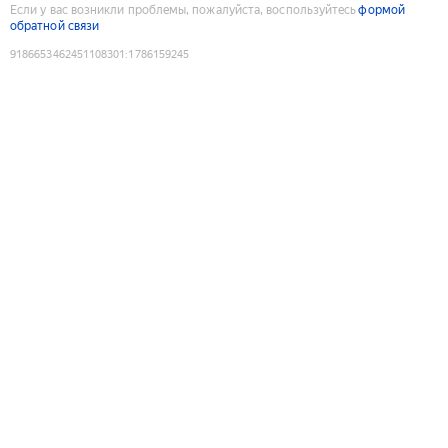
Если у вас возникли проблемы, пожалуйста, воспользуйтесь
формой
обратной связи
9186653462451108301
:
1786159245