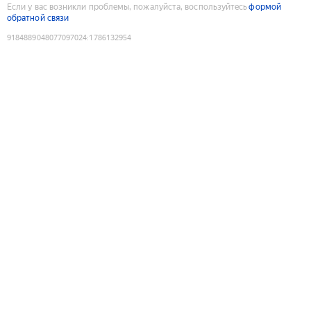
Если у вас возникли проблемы, пожалуйста, воспользуйтесь
формой
обратной связи
9184889048077097024
:
1786132954