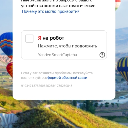
Нам очень жаль, но запросы с вашего
устройства похожи на автоматические.
Почему это могло произойти?
Я не робот
Нажмите, чтобы продолжить
Yandex SmartCaptcha
Если у вас возникли проблемы, пожалуйста,
воспользуйтесь
формой обратной связи
9193471873760646268
:
1786260848