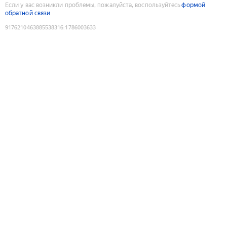
Если у вас возникли проблемы, пожалуйста, воспользуйтесь
формой
обратной связи
9176210463885538316
:
1786003633