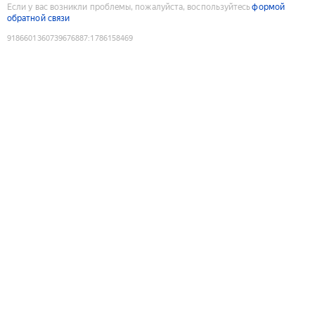
Если у вас возникли проблемы, пожалуйста, воспользуйтесь
формой
обратной связи
9186601360739676887
:
1786158469