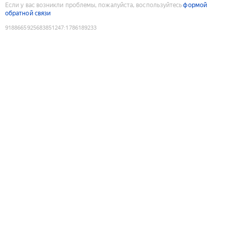
Если у вас возникли проблемы, пожалуйста, воспользуйтесь
формой
обратной связи
9188665925683851247
:
1786189233