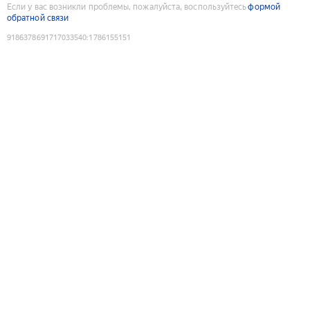
Если у вас возникли проблемы, пожалуйста, воспользуйтесь
формой
обратной связи
9186378691717033540
:
1786155151