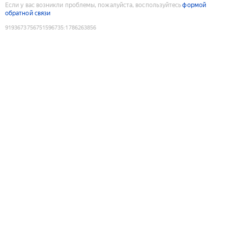
Если у вас возникли проблемы, пожалуйста, воспользуйтесь
формой
обратной связи
9193673756751596735
:
1786263856