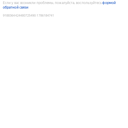
Если у вас возникли проблемы, пожалуйста, воспользуйтесь
формой
обратной связи
9188364424480725490
:
1786184741