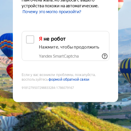
Нам очень жаль, но запросы с вашего
устройства похожи на автоматические.
Почему это могло произойти?
Я не робот
Нажмите, чтобы продолжить
Yandex SmartCaptcha
Если у вас возникли проблемы, пожалуйста,
воспользуйтесь
формой обратной связи
9181279507298833284
:
1786079167