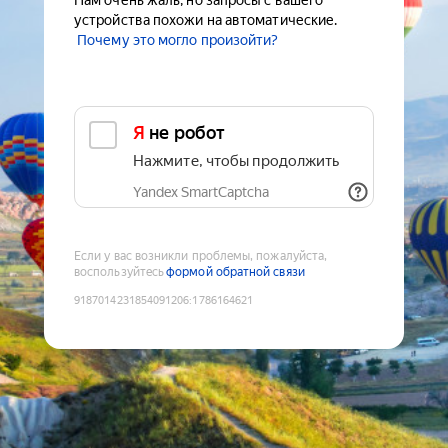
Нам очень жаль, но запросы с вашего
устройства похожи на автоматические.
Почему это могло произойти?
Я не робот
Нажмите, чтобы продолжить
Yandex SmartCaptcha
Если у вас возникли проблемы, пожалуйста,
воспользуйтесь
формой обратной связи
9187014231854091206
:
1786164621