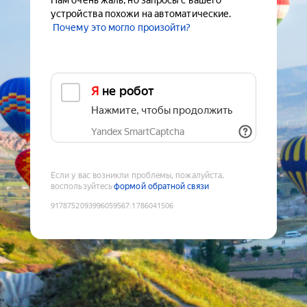
Нам очень жаль, но запросы с вашего
устройства похожи на автоматические.
Почему это могло произойти?
Я не робот
Нажмите, чтобы продолжить
Yandex SmartCaptcha
Если у вас возникли проблемы, пожалуйста,
воспользуйтесь
формой обратной связи
9178752093996059567
:
1786041506