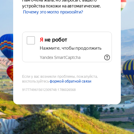
Нам очень жаль, но запросы с вашего
устройства похожи на автоматические.
Почему это могло произойти?
Я не робот
Нажмите, чтобы продолжить
Yandex SmartCaptcha
Если у вас возникли проблемы, пожалуйста,
воспользуйтесь
формой обратной связи
9177749615612309748
:
1786026568