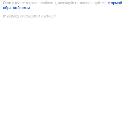
Если у вас возникли проблемы, пожалуйста, воспользуйтесь
формой
обратной связи
9199258227917628503
:
1786347071