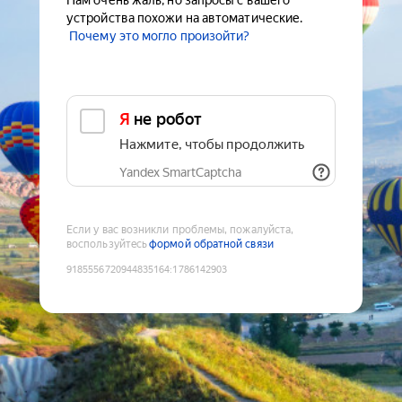
Нам очень жаль, но запросы с вашего
устройства похожи на автоматические.
Почему это могло произойти?
Я не робот
Нажмите, чтобы продолжить
Yandex SmartCaptcha
Если у вас возникли проблемы, пожалуйста,
воспользуйтесь
формой обратной связи
9185556720944835164
:
1786142903