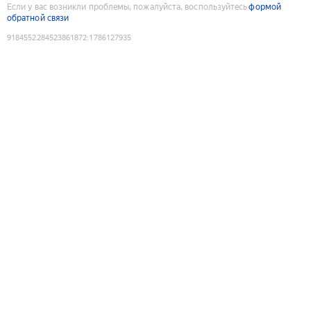
Если у вас возникли проблемы, пожалуйста, воспользуйтесь
формой
обратной связи
9184552284523861872
:
1786127935