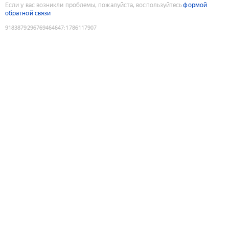
Если у вас возникли проблемы, пожалуйста, воспользуйтесь
формой
обратной связи
9183879296769464647
:
1786117907