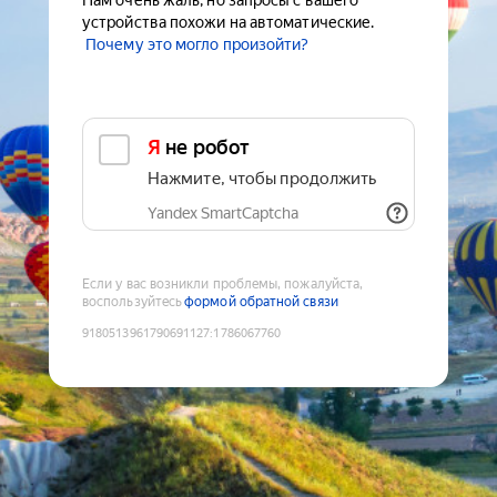
Нам очень жаль, но запросы с вашего
устройства похожи на автоматические.
Почему это могло произойти?
Я не робот
Нажмите, чтобы продолжить
Yandex SmartCaptcha
Если у вас возникли проблемы, пожалуйста,
воспользуйтесь
формой обратной связи
9180513961790691127
:
1786067760